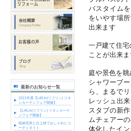
バスタイムを
をいやす場所
出来ます
一戸建て住宅
ことが出来ま
庭や景色を眺
シャワーブー
最新のお知らせ一覧
ら、まるでリ
2021年度【Lif/Lin(リフリン) リネ
レッシュ出来
ンカーテンフェア開催】
スタブの新作
【Lif/Lin(リフリン) リネンカーテ
ンフェア開催】
ムチェアーの
収納充実と仕上材でおしゃれにコ
体化したイン
ーディネイト