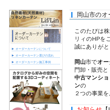
岡山市のオ
このたびは株
リィのHPを
誠にありがと
オーダーカーテンについて
オーダーカーテン選びの流れ
岡山
市で
オー
オーダーカーテン施工事例
門卸・販売と
中古マンショ
ン
の
２つの事業を
お知らせ
【