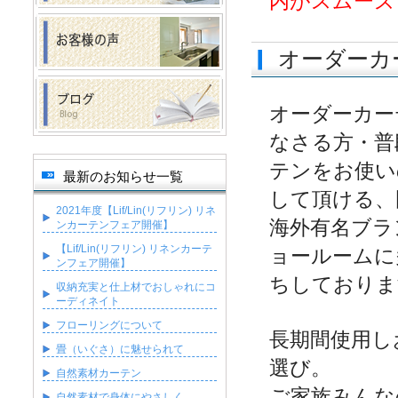
内がスムーズ
オーダーカ
オーダーカー
なさる方・普
テンをお使い
最新のお知らせ一覧
して頂ける、
2021年度【Lif/Lin(リフリン) リネ
海外有名ブラ
ンカーテンフェア開催】
【Lif/Lin(リフリン) リネンカーテ
ョールームに
ンフェア開催】
ちしておりま
収納充実と仕上材でおしゃれにコ
ーディネイト
フローリングについて
長期間使用し
畳（いぐさ）に魅せられて
選び。
自然素材カーテン
ご家族みんな
自然素材で身体にやさしく