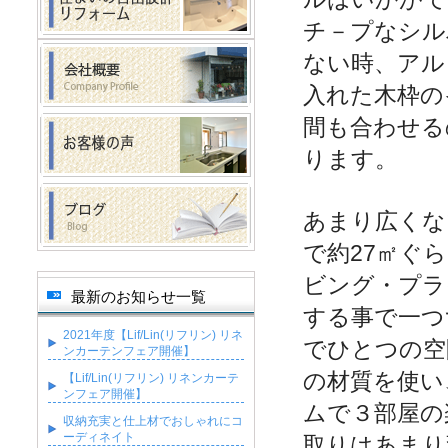
チ－プなシル
ない時、アル
入れた木枠の
間も合わせる
ります。
あまり広くな
で約27㎡ぐ
ビング・プラ
最新のお知らせ一覧
する事で一つ
2021年度【Lif/Lin(リフリン) リネ
でひとつの空
ンカーテンフェア開催】
の材質を使い
【Lif/Lin(リフリン) リネンカーテ
ンフェア開催】
ムで３部屋の
収納充実と仕上材でおしゃれにコ
ーディネイト
取りはあまり