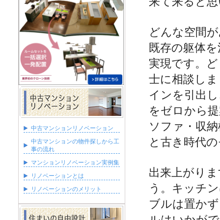
来て来ると思
どんな空間が
既存の躯体を
実現です。ど
士に相談しま
インを引出し
をゼロから提
ソファ・収納
中古マンションリノベーション
と古き時代の
中古マンションの物件探しから工
事の流れ
マンションリノベーション実例集
出来上がりま
リノベーションとは
う。キッチン
リノベーションのメリット
ブルは置かず
ルはいかがで