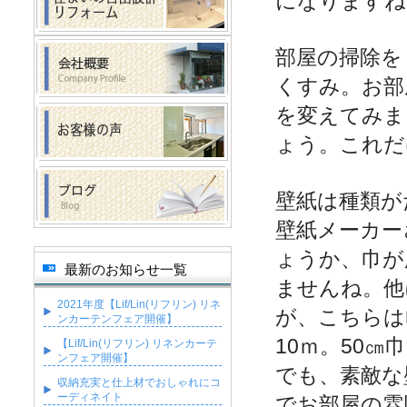
になりますね
部屋の掃除を
くすみ。お部
を変えてみま
ょう。これだ
壁紙は種類が
壁紙メーカー
ょうか、巾が
最新のお知らせ一覧
ませんね。他
2021年度【Lif/Lin(リフリン) リネ
が、こちらは
ンカーテンフェア開催】
10ｍ。50
【Lif/Lin(リフリン) リネンカーテ
ンフェア開催】
でも、素敵な
収納充実と仕上材でおしゃれにコ
ーディネイト
でお部屋の雰